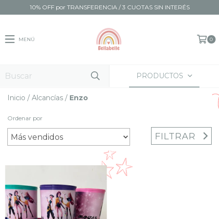
10% OFF por TRANSFERENCIA / 3 CUOTAS SIN INTERÉS
MENÚ
0
PRODUCTOS
Inicio
/
Alcancías
/
Enzo
Ordenar por
FILTRAR