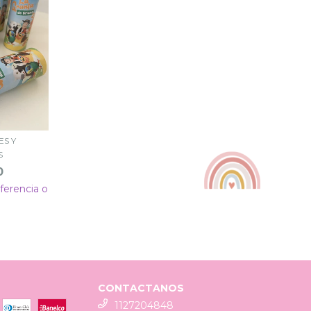
ES Y
S
0
ferencia o
CONTACTANOS
1127204848